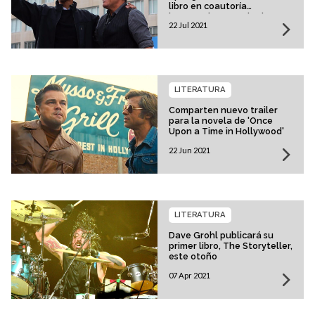
libro en coautoría
'Renegades: Born in the
22 Jul 2021
USA'
LITERATURA
Comparten nuevo trailer
para la novela de 'Once
Upon a Time in Hollywood'
22 Jun 2021
LITERATURA
Dave Grohl publicará su
primer libro, The Storyteller,
este otoño
07 Apr 2021