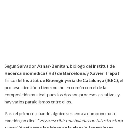
Según
Salvador Aznar-Benitah
, biólogo del
Institut de
Recerca Biomèdica (IRB) de Barcelona
, y
Xavier Trepat
,
físico del
Institut de Bioenginyeria de Catalunya (IBEC)
, el
proceso científico tiene mucho en común con el de la
composición musical, pues los dos son procesos creativos y
hay varios paralelismos entre ellos.
Para el primero, cuando alguien se sienta a componer una
canción, no dice:
“voy a escribir una balada con tal estructura
u otra”
.
Y así como las ideas en la ciencia, las mejores