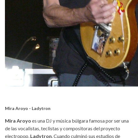
Mira Aroyo - Ladytron
Mira Aroyo
es una DJ y música búlgara famosa por ser una
de las vocalistas, teclistas y compositoras del proyecto
electropop,
Ladytron
. Cuando culminó sus estudios de