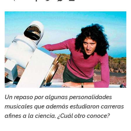
Un repaso por algunas personalidades
Brian May haciendo su tesis en 1971. Foto tomada de elpais.com
musicales que además estudiaron carreras
afines a la ciencia. ¿Cuál otro conoce?