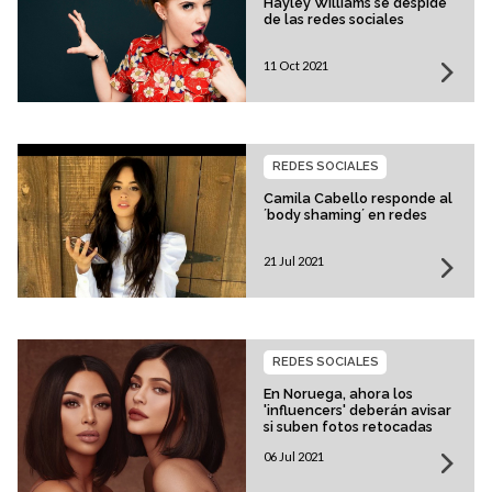
Hayley Williams se despide
de las redes sociales
11 Oct 2021
REDES SOCIALES
Camila Cabello responde al
´body shaming´ en redes
21 Jul 2021
REDES SOCIALES
En Noruega, ahora los
'influencers' deberán avisar
si suben fotos retocadas
06 Jul 2021