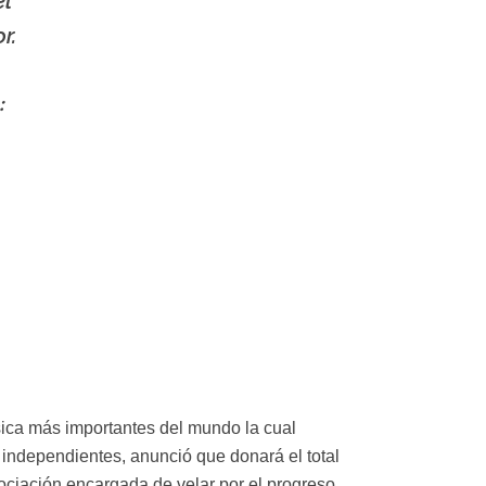
el
r.
:
sica más importantes del mundo la cual
 independientes, anunció que donará el total
ociación encargada de velar por el progreso