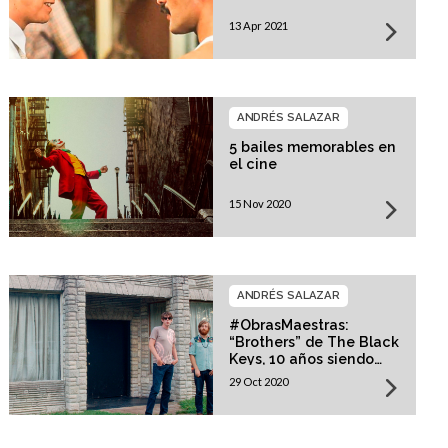
13 Apr 2021
ANDRÉS SALAZAR
5 bailes memorables en
el cine
15 Nov 2020
ANDRÉS SALAZAR
#ObrasMaestras:
“Brothers” de The Black
Keys, 10 años siendo
vigente
29 Oct 2020