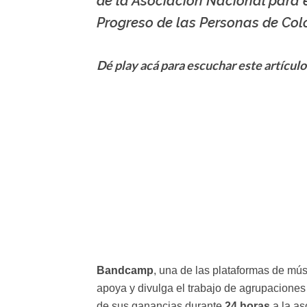
de la Asociación Nacional para 
Progreso de las Personas de Colo
Dé play acá para escuchar este artículo
Bandcamp
, una de las plataformas de mú
apoya y divulga el trabajo de agrupaciones
de sus ganancias durante
24 horas
a la as