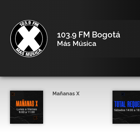
103.9 FM Bogotá
Más Música
Mañanas X