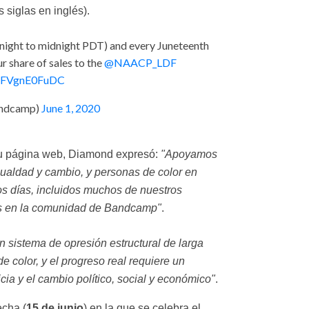
siglas en inglés).
night to midnight PDT) and every Juneteenth
r share of sales to the
@NAACP_LDF
co/FVgnE0FuDC
ndcamp)
June 1, 2020
su página web, Diamond expresó:
"Apoyamos
gualdad y cambio, y personas de color en
os días, incluidos muchos de nuestros
cos en la comunidad de Bandcamp"
.
n sistema de opresión estructural de larga
e color, y el progreso real requiere un
cia y el cambio político, social y económico"
.
echa (
15 de junio
) en la que se celebra el