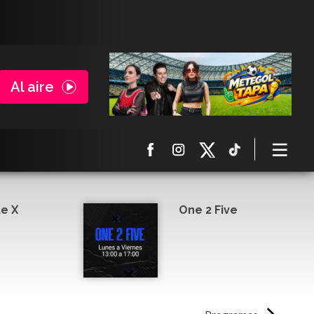
Al aire
e X
One 2 Five