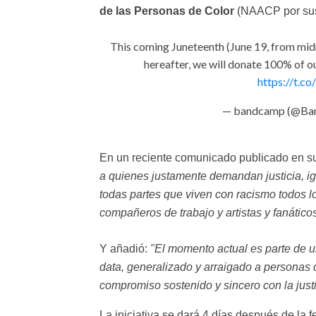
de las Personas de Color
(NAACP por sus 
This coming Juneteenth (June 19, from mid
hereafter, we will donate 100% of ou
https://t.
— bandcamp (@Ba
En un reciente comunicado publicado en 
a quienes justamente demandan justicia, i
todas partes que viven con racismo todos l
compañeros de trabajo y artistas y fanáti
Y añadió:
"El momento actual es parte de u
data, generalizado y arraigado a personas d
compromiso sostenido y sincero con la justi
La iniciativa se dará 4 días después de la f